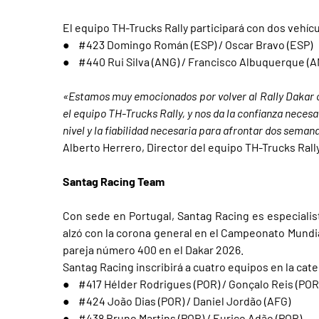
El equipo TH-Trucks Rally participará con dos vehícu
● #423 Domingo Román (ESP) / Oscar Bravo (ESP)
● #440 Rui Silva (ANG) / Francisco Albuquerque (A
«Estamos muy emocionados por volver al Rally Dakar c
el equipo TH-Trucks Rally, y nos da la confianza necesa
nivel y la fiabilidad necesaria para afrontar dos sema
Alberto Herrero, Director del equipo TH-Trucks Ral
Santag Racing Team
Con sede en Portugal, Santag Racing es especialis
alzó con la corona general en el Campeonato Mundial
pareja número 400 en el Dakar 2026.
Santag Racing inscribirá a cuatro equipos en la cat
● #417 Hélder Rodrigues (POR) / Gonçalo Reis (POR
● #424 João Dias (POR) / Daniel Jordão (AFG)
● #438 Bruno Martins (POR) / Eurico Adão (POR)