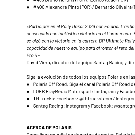
● #400 Alexandre Pinto (POR) / Bernardo Oliveira (
«Participar en el Rally Dakar 2026 con Polaris, tras 
conseguido una fantástica victoria en el Campeonato E
se alzó con la victoria en la carrera BP Ultimate Ral
capacidad de nuestro equipo para afrontar el reto de
Pro R».
David Viera, director del equipo Santag Racing y dir
Siga la evolución de todos los equipos Polaris en las
● Polaris Off Road: Siga el canal Polaris Off Road d
● LOEB FrayMédia Motorsport: Instagram y Faceb
● TH Trucks: Facebook: @thtrucksteam / Instagr
● Santag Racing: Instagram y Facebook: @santagr
ACERCA DE POLARIS
Como líder mundial en deportes de motor, Polaris In