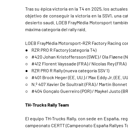
Tras su épica victoria en la T4 en 2025, los actuale
objetivo de conseguir la victoria en la SSV1, una
desierto saudí. LOEB FrayMédia Motorsport también
máxima categoría del rally raid.
LOEB FrayMédia Motorsport-RZR Factory Racing cont
● RZR PRO R Factory (categoría T4)
○ #420 Johan Kristoffersson (SWE) / Ola Fløene (
○ #412 Florent Vayssade (FRA) / Nicolas Rey (FRA)
● RZR PRO R Rally (nueva categoría SSV 1)
○ #401 Brock Heger (EE. UU.) / Max Eddy Jr. (EE. UU
○ N.º 407 Xavier De Soultrait (FRA) / Martin Bonnet
○ #404 Gonçalo Guerreiro (POR) / Maykel Justo (B
TH-Trucks Rally Team
El equipo TH-Trucks Rally, con sede en España, reg
campeonato CERTT (Campeonato España Rallyes TodoT