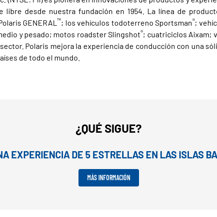
re libre desde nuestra fundación en 1954. La línea de producto
™
®
Polaris GENERAL
; los vehículos todoterreno Sportsman
; vehí
®
edio y pesado; motos roadster Slingshot
; cuatriciclos Aixam; 
l sector. Polaris mejora la experiencia de conducción con una s
países de todo el mundo.
¿QUÉ SIGUE?
A EXPERIENCIA DE 5 ESTRELLAS EN LAS ISLAS B
MÁS INFORMACIÓN