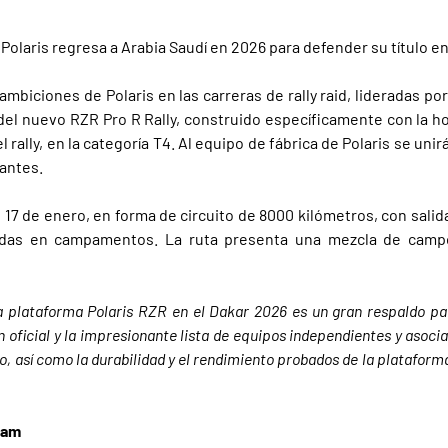
Polaris regresa a Arabia Saudí en 2026 para defender su título en l
mbiciones de Polaris en las carreras de rally raid, lideradas p
 del nuevo RZR Pro R Rally, construido específicamente con la 
l rally, en la categoría T4. Al equipo de fábrica de Polaris se un
pantes.
al 17 de enero, en forma de circuito de 8000 kilómetros, con sali
radas en campamentos. La ruta presenta una mezcla de campo
a plataforma Polaris RZR en el Dakar 2026 es un gran respaldo pa
n oficial y la impresionante lista de equipos independientes y asoc
o, así como la durabilidad y el rendimiento probados de la plataform
eam