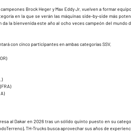
s campeones Brock Heger y Max Eddy Jr. vuelven a formar equipo p
 categoría en la que se verán las máquinas side-by-side más pot
 da la bienvenida este año al ocho veces campeón del mundo de
ará con cinco participantes en ambas categorías SSV.
NOR)
.)
 (FRA)
RA)
resa al Dakar en 2026 tras un sólido quinto puesto en su catego
erreno), TH-Trucks busca aprovechar sus años de experiencia y