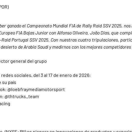
POR)
haber ganado el Campeonato Mundial FIA de Rally Raid SSV 2025, no
uropeo FIA Bajas Junior con Alfonso Oliveira. João Dias, que comp
ly-Raid Portugal SSV 2025. Con nuestras cuatro tripulaciones, parti
l desierto de Arabia Saudí y medirnos con los mejores competidores
ector general del grupo
 redes sociales, del 3 al 17 de enero de 2026:
e su país
ook: @loebfraymediamotorsport
am: @thtrucks_team
acing
c. (NYSE: PII) es pionera en innovaciones de productos y experi