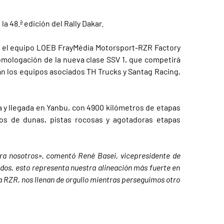
a 48.ª edición del Rally Dakar.
or el equipo LOEB FrayMédia Motorsport-RZR Factory
homologación de la nueva clase SSV 1, que competirá
irán los equipos asociados TH Trucks y Santag Racing,
da y llegada en Yanbu, con 4900 kilómetros de etapas
s de dunas, pistas rocosas y agotadoras etapas
ra nosotros», comentó René Basei, vicepresidente de
iados, esto representa nuestra alineación más fuerte en
a RZR, nos llenan de orgullo mientras perseguimos otro